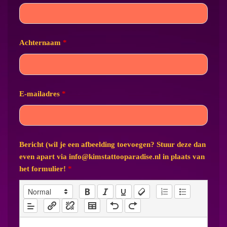
Achternaam
*
E-mailadres
*
Bericht (wil je een afbeelding toevoegen? Stuur deze dan
even apart via info@kimstattooparadise.nl in plaats van
het formulier!
*