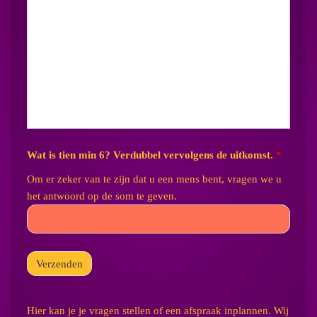
Wat is tien min 6? Verdubbel vervolgens de uitkomst.
*
Om er zeker van te zijn dat u een mens bent, vragen we u
het antwoord op de som te geven.
Hier kan je je vragen stellen of een afspraak inplannen. Wij