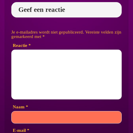
Geef een reactie
Je e-mailadres wordt niet gepubliceerd.
Vereiste velden zijn
gemarkeerd met
*
Reactie
*
Naam
*
E-mail
*