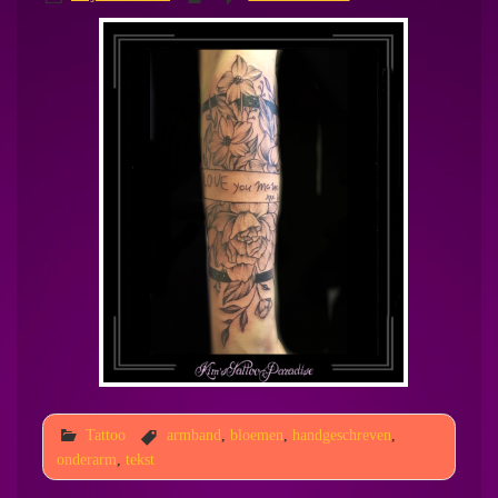
Tattoo
armband
,
bloemen
,
handgeschreven
,
onderarm
,
tekst