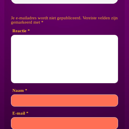
Je e-mailadres wordt niet gepubliceerd.
Vereiste velden zijn
gemarkeerd met
*
Reactie
*
Naam
*
E-mail
*