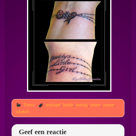
Tattoo
armband
,
bedels
,
ketting
,
letters
,
namen
,
schakels
Geef een reactie