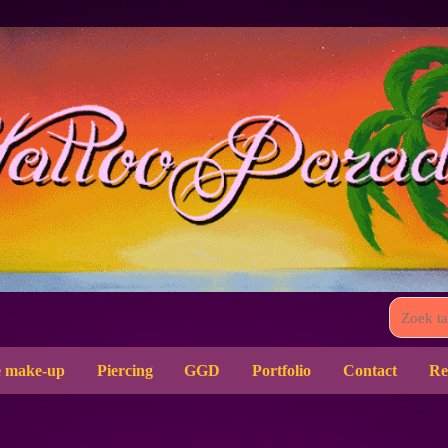
 make-up
Piercing
GGD
Portfolio
Contact
Re