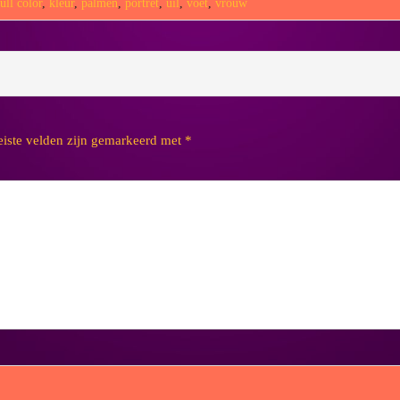
full color
,
kleur
,
palmen
,
portret
,
uil
,
voet
,
vrouw
eiste velden zijn gemarkeerd met
*