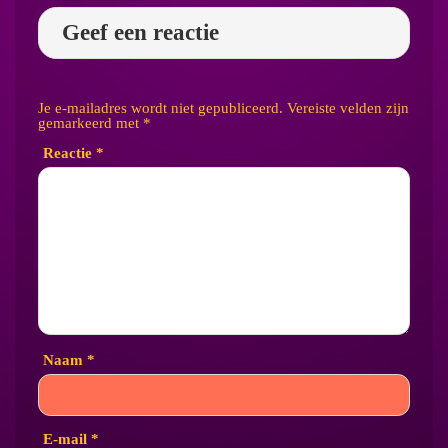
Geef een reactie
Je e-mailadres wordt niet gepubliceerd.
Vereiste velden zijn
gemarkeerd met
*
Reactie
*
Naam
*
E-mail
*