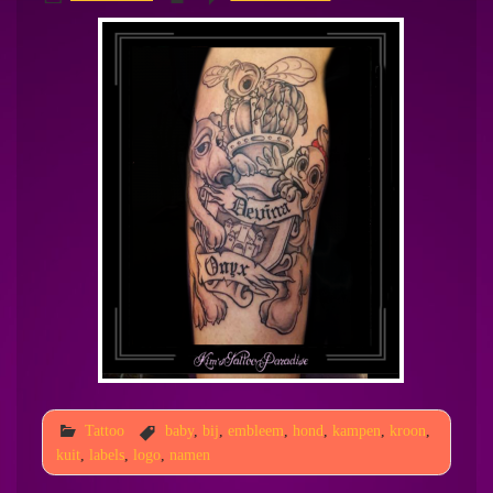
Tattoo
baby
,
bij
,
embleem
,
hond
,
kampen
,
kroon
,
kuit
,
labels
,
logo
,
namen