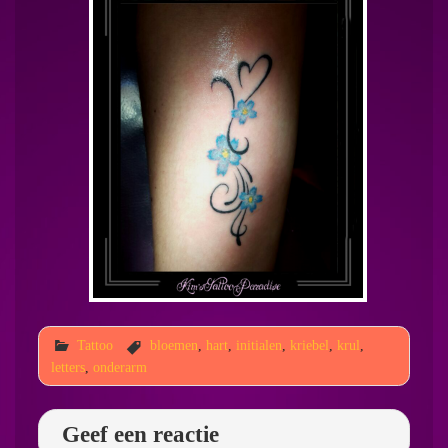
Tattoo
bloemen
,
hart
,
initialen
,
kriebel
,
krul
,
letters
,
onderarm
Geef een reactie