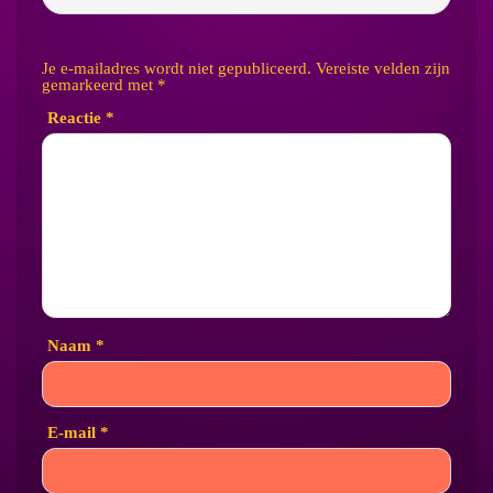
Je e-mailadres wordt niet gepubliceerd.
Vereiste velden zijn
gemarkeerd met
*
Reactie
*
Naam
*
E-mail
*