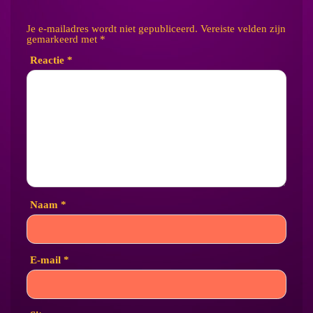
Je e-mailadres wordt niet gepubliceerd.
Vereiste velden zijn
gemarkeerd met
*
Reactie
*
Naam
*
E-mail
*