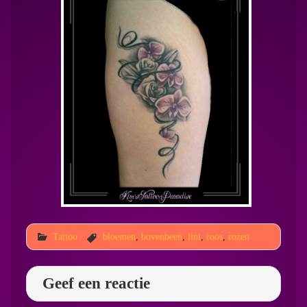
Tattoo
bloemen
,
bovenbeen
,
lint
,
roos
,
rozen
Geef een reactie