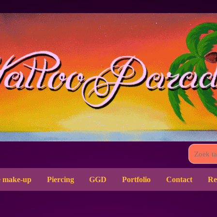
 make-up
Piercing
GGD
Portfolio
Contact
Re