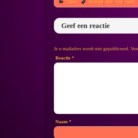
Tattoo
bloemen
,
pols
,
roos
,
rozen
Geef een reactie
Je e-mailadres wordt niet gepubliceerd.
Ver
Reactie
*
Naam
*