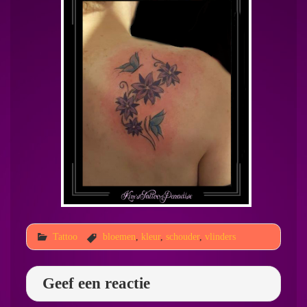
Tattoo
bloemen
,
kleur
,
schouder
,
vlinders
Geef een reactie