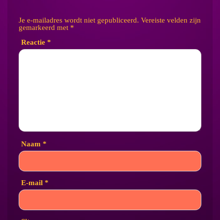
Je e-mailadres wordt niet gepubliceerd.
Vereiste velden zijn
gemarkeerd met
*
Reactie
*
Naam
*
E-mail
*