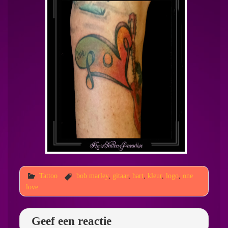
Tattoo
bob marley
,
gitaar
,
hart
,
kleur
,
logo
,
one
love
Geef een reactie