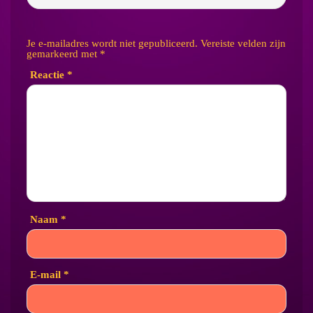
Je e-mailadres wordt niet gepubliceerd.
Vereiste velden zijn
gemarkeerd met
*
Reactie
*
Naam
*
E-mail
*