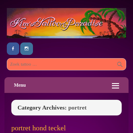
Menu
Category Archives:
portret
portret hond teckel