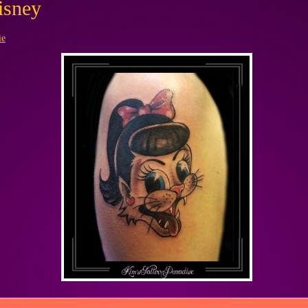
isney
ie