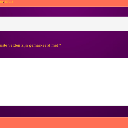
an
,
muis
eiste velden zijn gemarkeerd met
*