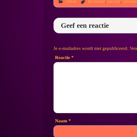
Tattoo
bovenarm
,
cartoon
,
catwom
Geef een reactie
Je e-mailadres wordt niet gepubliceerd.
Ver
Reactie
*
Naam
*