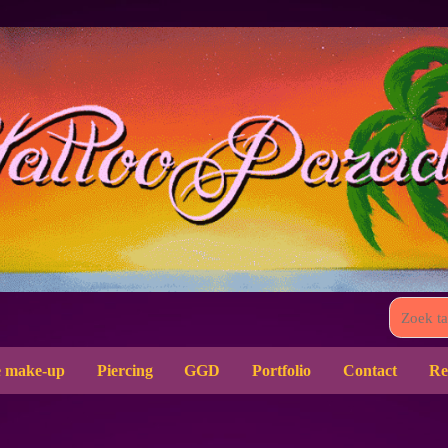
 make-up
Piercing
GGD
Portfolio
Contact
Re