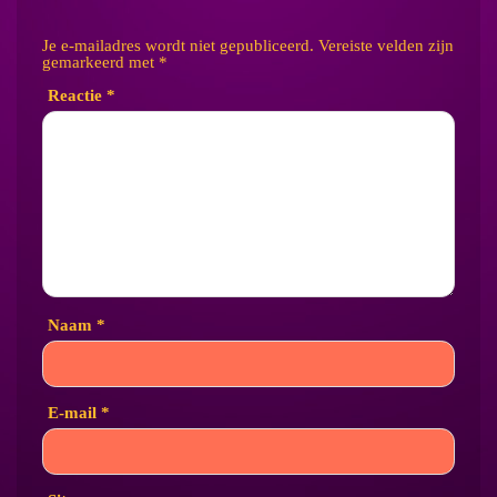
Je e-mailadres wordt niet gepubliceerd.
Vereiste velden zijn
gemarkeerd met
*
Reactie
*
Naam
*
E-mail
*