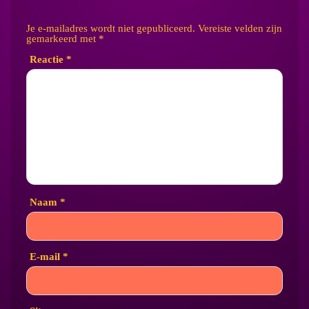
Je e-mailadres wordt niet gepubliceerd.
Vereiste velden zijn
gemarkeerd met
*
Reactie
*
Naam
*
E-mail
*