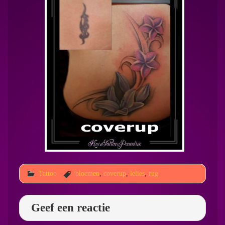
Tattoo
bloemen
,
coverup
,
lelies
,
rug
Geef een reactie