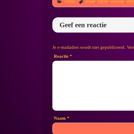
Tattoo
boom
,
cijfers
,
coverup
,
dolf
Geef een reactie
Je e-mailadres wordt niet gepubliceerd.
Ver
Reactie
*
Naam
*