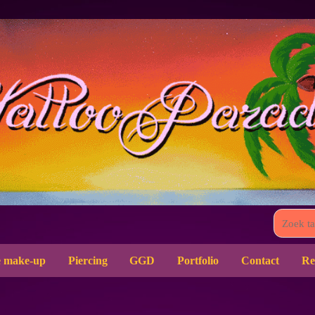
 make-up
Piercing
GGD
Portfolio
Contact
Re