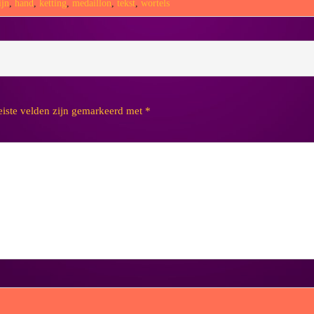
ijn
,
hand
,
ketting
,
medaillon
,
tekst
,
wortels
eiste velden zijn gemarkeerd met
*