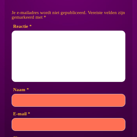
Je e-mailadres wordt niet gepubliceerd.
Vereiste velden zijn
gemarkeerd met
*
Reactie
*
Naam
*
E-mail
*