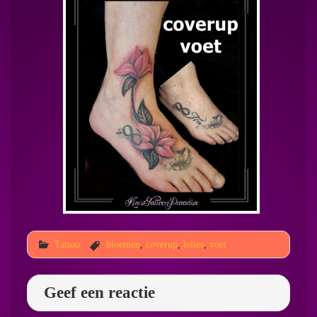
Tattoo
bloemen
,
coverup
,
lelies
,
voet
Geef een reactie