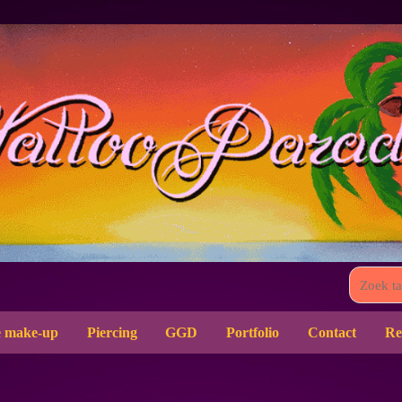
 make-up
Piercing
GGD
Portfolio
Contact
Re