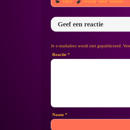
Tattoo
coverup
,
enkel
,
mandala
Geef een reactie
Je e-mailadres wordt niet gepubliceerd.
Ver
Reactie
*
Naam
*