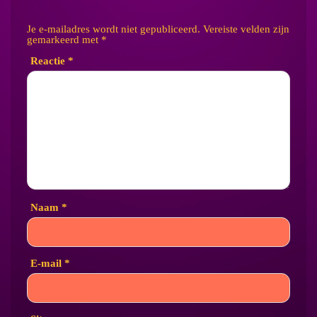
Je e-mailadres wordt niet gepubliceerd.
Vereiste velden zijn
gemarkeerd met
*
Reactie
*
Naam
*
E-mail
*