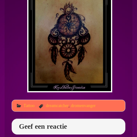
Tattoo
dreamcatcher
,
dromenvanger
Geef een reactie