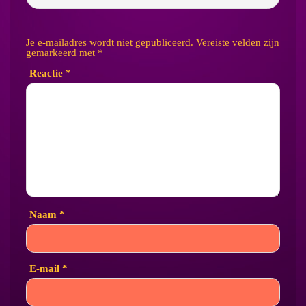
Je e-mailadres wordt niet gepubliceerd.
Vereiste velden zijn
gemarkeerd met
*
Reactie
*
Naam
*
E-mail
*