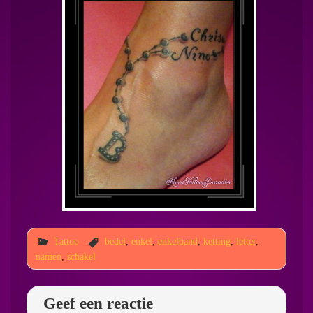
Tattoo
bedel
,
enkel
,
enkelband
,
ketting
,
letter
,
namen
,
schakel
Geef een reactie