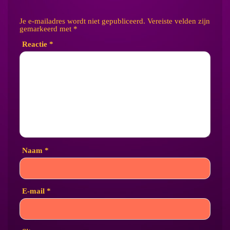
Je e-mailadres wordt niet gepubliceerd.
Vereiste velden zijn
gemarkeerd met
*
Reactie
*
Naam
*
E-mail
*