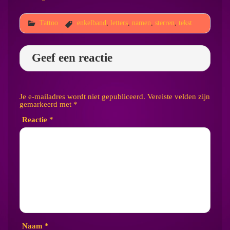
Tattoo
enkelband
,
letters
,
namen
,
sterren
,
tekst
Geef een reactie
Je e-mailadres wordt niet gepubliceerd.
Vereiste velden zijn
gemarkeerd met
*
Reactie
*
Naam
*