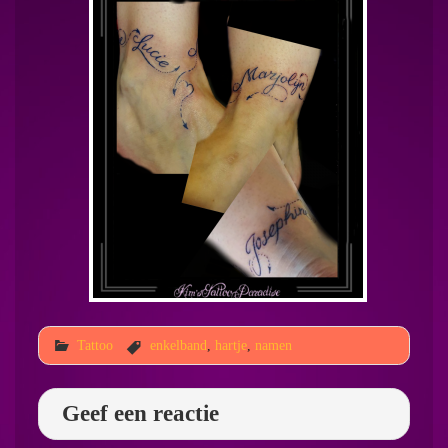
Tattoo
enkelband
,
hartje
,
namen
Geef een reactie