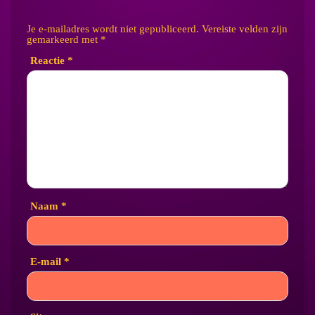
Je e-mailadres wordt niet gepubliceerd.
Vereiste velden zijn
gemarkeerd met
*
Reactie
*
Naam
*
E-mail
*