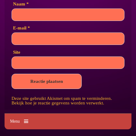
Naam
*
E-mail
*
Site
Deze site gebruikt Akismet om spam te verminderen.
Bekijk hoe je reactie gegevens worden verwerkt
.
Menu
Kim's Tattoo Paradise