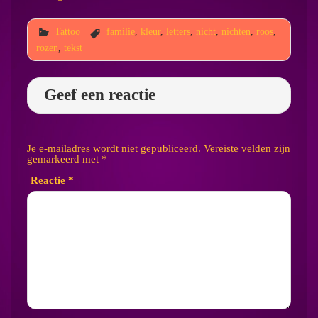
Tattoo
familie
,
kleur
,
letters
,
nicht
,
nichten
,
roos
,
rozen
,
tekst
Geef een reactie
Je e-mailadres wordt niet gepubliceerd.
Vereiste velden zijn
gemarkeerd met
*
Reactie
*