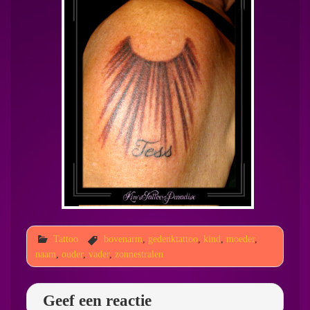
Tattoo
bovenarm
,
gedenktattoo
,
kind
,
moeder
,
naam
,
ouder
,
vader
,
zonnestralen
Geef een reactie