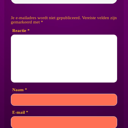
Je e-mailadres wordt niet gepubliceerd.
Vereiste velden zijn
gemarkeerd met
*
Reactie
*
Naam
*
E-mail
*