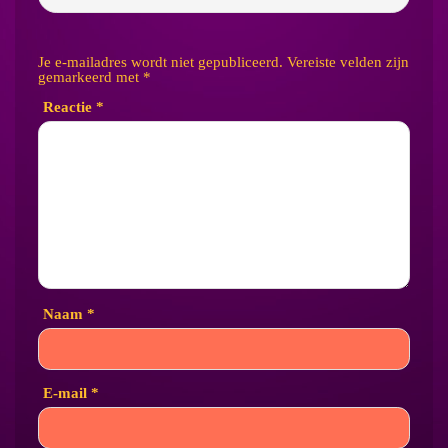
Je e-mailadres wordt niet gepubliceerd.
Vereiste velden zijn
gemarkeerd met
*
Reactie
*
Naam
*
E-mail
*