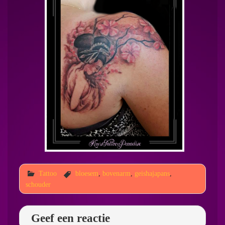
Tattoo
bloesem
,
bovenarm
,
geishajapans
,
schouder
Geef een reactie