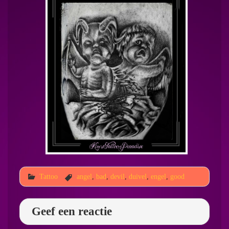
Tattoo
angel
,
bad
,
devil
,
duivel
,
engel
,
good
Geef een reactie