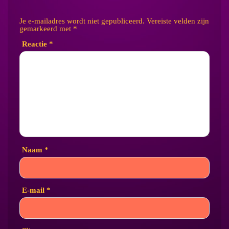
Je e-mailadres wordt niet gepubliceerd.
Vereiste velden zijn
gemarkeerd met
*
Reactie
*
Naam
*
E-mail
*