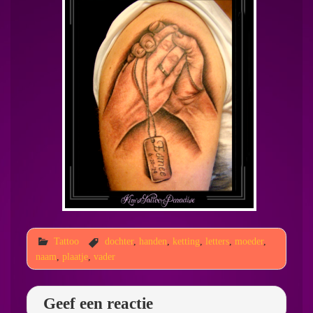
Tattoo
dochter
,
handen
,
ketting
,
letters
,
moeder
,
naam
,
plaatje
,
vader
Geef een reactie