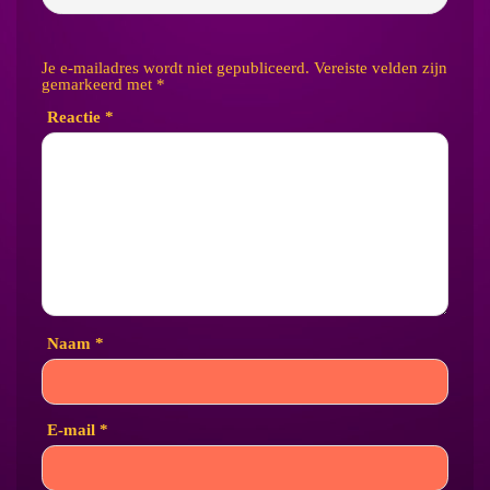
Je e-mailadres wordt niet gepubliceerd.
Vereiste velden zijn
gemarkeerd met
*
Reactie
*
Naam
*
E-mail
*