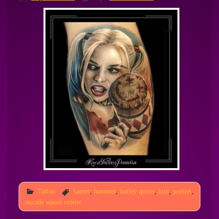
Tattoo
hamer
,
hammer
,
harley quinn
,
kuit
,
portret
,
suicide squad vrouw