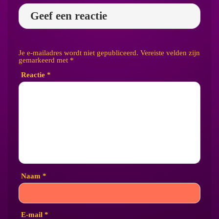
Geef een reactie
Je e-mailadres wordt niet gepubliceerd.
Vereiste velden zijn
gemarkeerd met
*
Reactie
*
Naam
*
E-mail
*