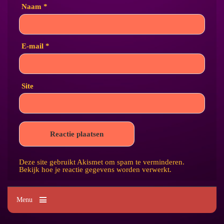
Naam
*
E-mail
*
Site
Deze site gebruikt Akismet om spam te verminderen.
Bekijk hoe je reactie gegevens worden verwerkt
.
Menu
Kim's Tattoo Paradise