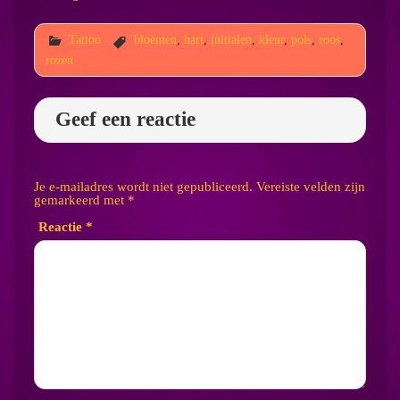
Tattoo
bloemen
,
hart
,
initialen
,
kleur
,
pols
,
roos
,
rozen
Geef een reactie
Je e-mailadres wordt niet gepubliceerd.
Vereiste velden zijn
gemarkeerd met
*
Reactie
*