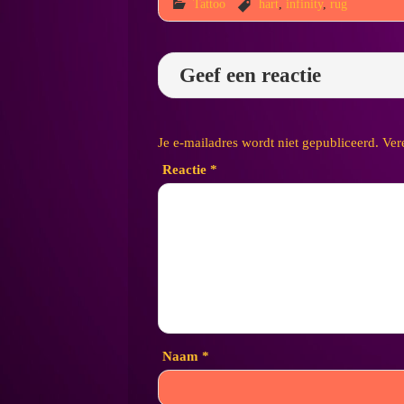
Tattoo
hart
,
infinity
,
rug
Geef een reactie
Je e-mailadres wordt niet gepubliceerd.
Ver
Reactie
*
Naam
*