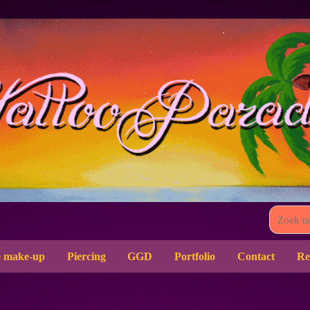
 make-up
Piercing
GGD
Portfolio
Contact
Re