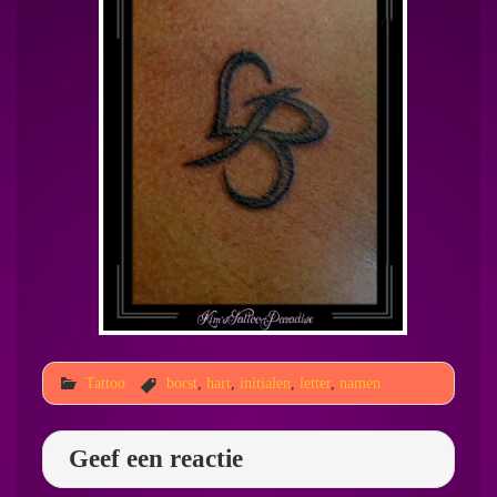
Tattoo
borst
,
hart
,
initialen
,
letter
,
namen
Geef een reactie