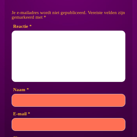
Je e-mailadres wordt niet gepubliceerd.
Vereiste velden zijn
gemarkeerd met
*
Reactie
*
Naam
*
E-mail
*