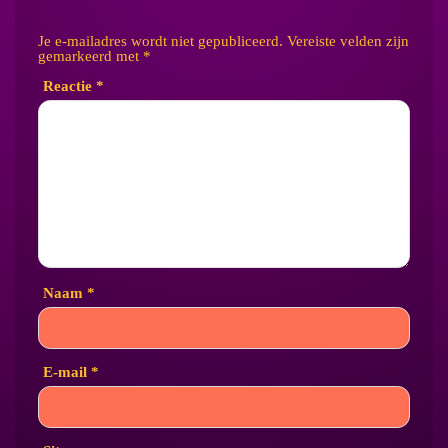
Je e-mailadres wordt niet gepubliceerd.
Vereiste velden zijn
gemarkeerd met
*
Reactie
*
Naam
*
E-mail
*