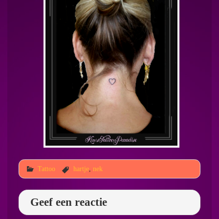
Tattoo
hartje
,
nek
Geef een reactie