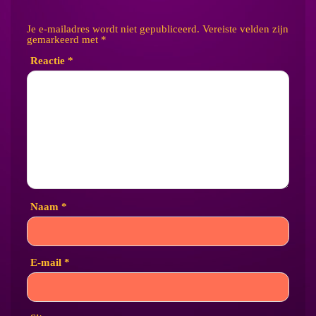
Je e-mailadres wordt niet gepubliceerd.
Vereiste velden zijn
gemarkeerd met
*
Reactie
*
Naam
*
E-mail
*