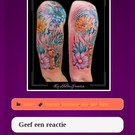
Tattoo
bloemen
,
bovenarm
,
dots
,
hert
,
kleur
Geef een reactie