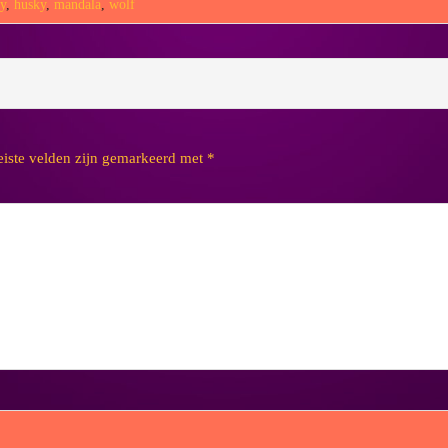
y
,
husky
,
mandala
,
wolf
eiste velden zijn gemarkeerd met
*