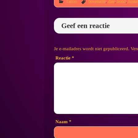
Tattoo
bovenarm
,
dier
,
hond
,
huske
Geef een reactie
Je e-mailadres wordt niet gepubliceerd.
Ver
Reactie
*
Naam
*