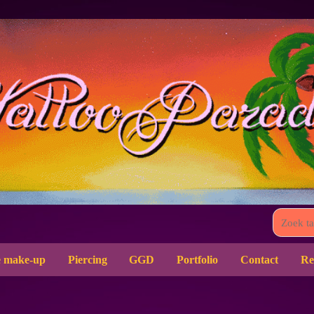
 make-up
Piercing
GGD
Portfolio
Contact
Re