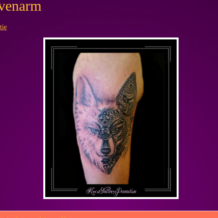
ovenarm
tie