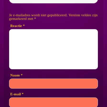
Je e-mailadres wordt niet gepubliceerd.
Vereiste velden zijn
gemarkeerd met
*
Reactie
*
Naam
*
E-mail
*