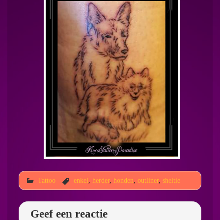
Tattoo
enkel
,
herder
,
honden
,
outliner
,
sheltie
Geef een reactie