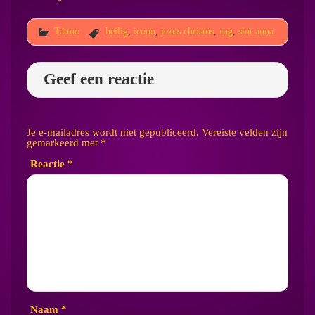
Tattoo
heilig
,
icoon
,
jezus christus
,
rug
,
sint anna
Geef een reactie
Je e-mailadres wordt niet gepubliceerd.
Vereiste velden zijn
gemarkeerd met
*
Reactie
*
Naam
*