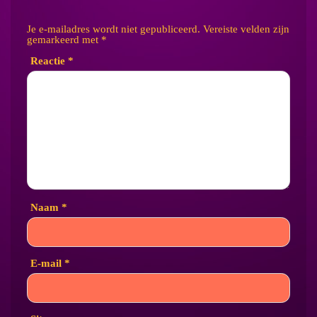
Je e-mailadres wordt niet gepubliceerd.
Vereiste velden zijn
gemarkeerd met
*
Reactie
*
Naam
*
E-mail
*