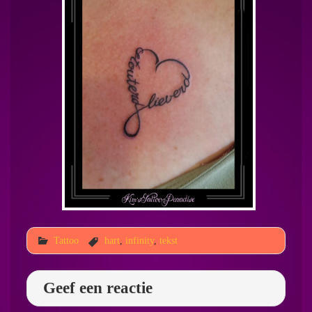
Tattoo
hart
,
infinity
,
tekst
Geef een reactie