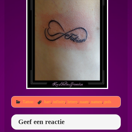
Tattoo
hart
,
infinity
,
letters
,
naam
,
namen
,
pols
Geef een reactie