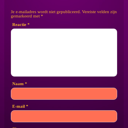
Je e-mailadres wordt niet gepubliceerd.
Vereiste velden zijn
gemarkeerd met
*
Reactie
*
Naam
*
E-mail
*