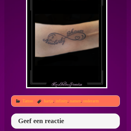
Tattoo
hartje
,
infinity
,
namen
,
onderarm
Geef een reactie