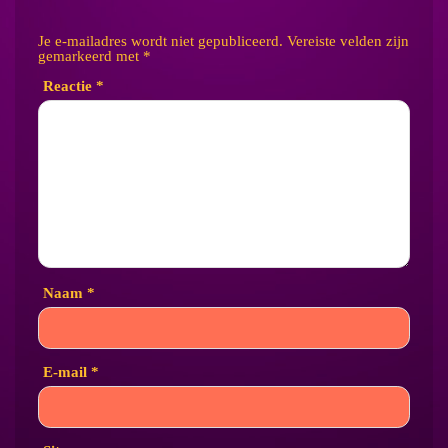
Je e-mailadres wordt niet gepubliceerd.
Vereiste velden zijn
gemarkeerd met
*
Reactie
*
Naam
*
E-mail
*