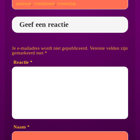
unaloom
,
vriendinnen
,
vrienschap
Geef een reactie
Je e-mailadres wordt niet gepubliceerd.
Vereiste velden zijn
gemarkeerd met
*
Reactie
*
Naam
*