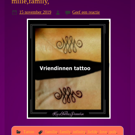
milie,family,
15 november 2019
Geef een reactie
Tattoo
familie
,
family
,
infinity
,
liefde
,
love
,
pols
,