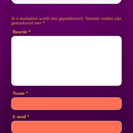
Je e-mailadres wordt niet gepubliceerd.
Vereiste velden zijn
gemarkeerd met
*
Reactie
*
Naam
*
E-mail
*