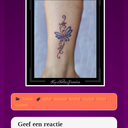
Tattoo
enkel
,
initialen
,
kriebel
,
krullen
,
letters
,
vlinders
Geef een reactie