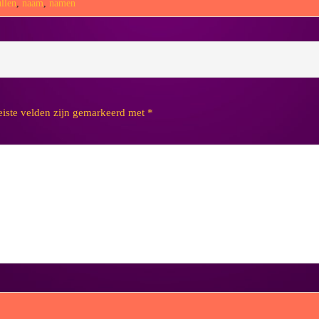
ullen
,
naam
,
namen
eiste velden zijn gemarkeerd met
*