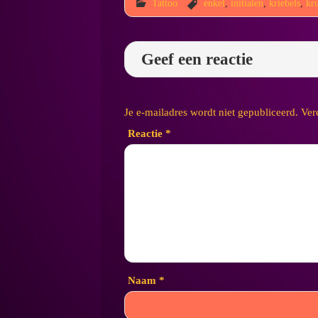
Tattoo
enkel
,
initialen
,
kriebels
,
kr
Geef een reactie
Je e-mailadres wordt niet gepubliceerd.
Ver
Reactie
*
Naam
*