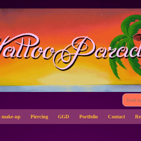
 make-up
Piercing
GGD
Portfolio
Contact
Re