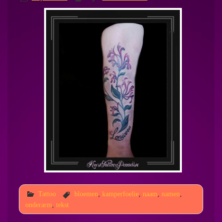
Tattoo
bloemen
,
kamperfoelie
,
naam
,
namen
,
onderarm
,
tekst