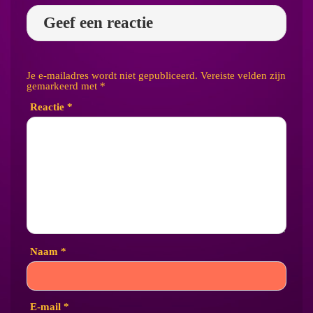
Geef een reactie
Je e-mailadres wordt niet gepubliceerd.
Vereiste velden zijn
gemarkeerd met
*
Reactie
*
Naam
*
E-mail
*