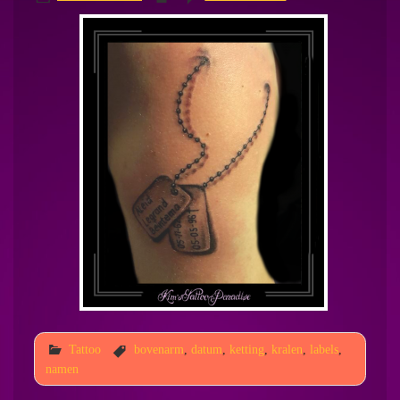
Tattoo
bovenarm
,
datum
,
ketting
,
kralen
,
labels
,
namen