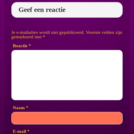
Geef een reactie
Je e-mailadres wordt niet gepubliceerd.
Vereiste velden zijn
gemarkeerd met
*
Reactie
*
Naam
*
E-mail
*