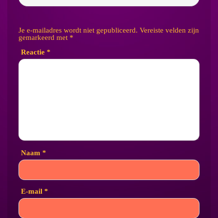
Je e-mailadres wordt niet gepubliceerd.
Vereiste velden zijn
gemarkeerd met
*
Reactie
*
Naam
*
E-mail
*