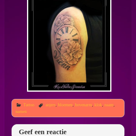
Tattoo
anjers
,
bloemen
,
bovenarm
,
klok
,
naam
,
namen
Geef een reactie