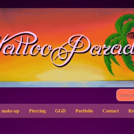
 make-up
Piercing
GGD
Portfolio
Contact
Re