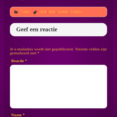
Tattoo
clock
,
klok
,
wolken
,
wolkjes
Geef een reactie
Je e-mailadres wordt niet gepubliceerd.
Vereiste velden zijn
gemarkeerd met
*
Reactie
*
Naam
*