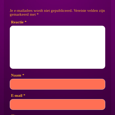
Je e-mailadres wordt niet gepubliceerd.
Vereiste velden zijn
gemarkeerd met
*
Reactie
*
Naam
*
E-mail
*