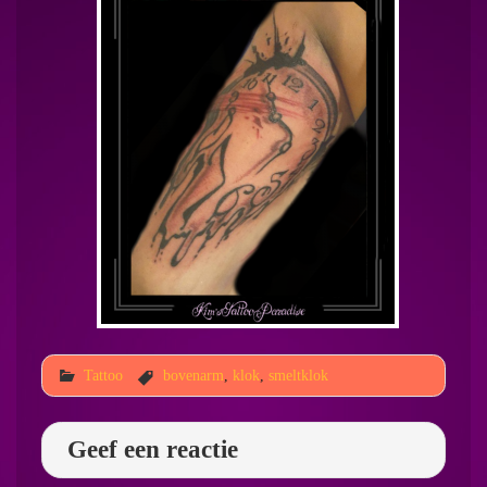
Tattoo
bovenarm
,
klok
,
smeltklok
Geef een reactie