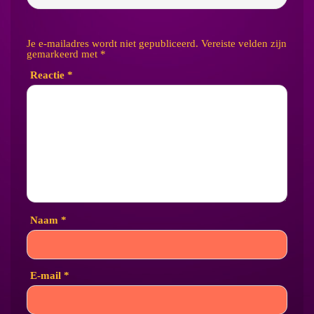
Je e-mailadres wordt niet gepubliceerd.
Vereiste velden zijn
gemarkeerd met
*
Reactie
*
Naam
*
E-mail
*