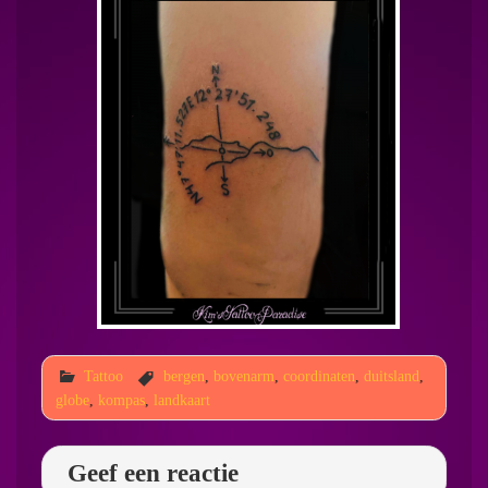
Tattoo
bergen
,
bovenarm
,
coordinaten
,
duitsland
,
globe
,
kompas
,
landkaart
Geef een reactie