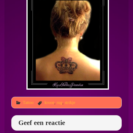
Tattoo
kroon
,
rug
,
strikje
Geef een reactie