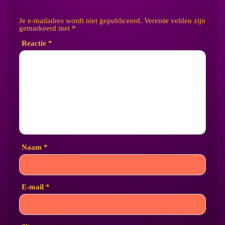
Je e-mailadres wordt niet gepubliceerd.
Vereiste velden zijn
gemarkeerd met
*
Reactie
*
Naam
*
E-mail
*